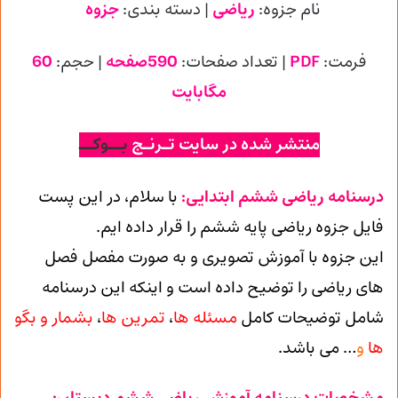
نام جزوه:
ریاضی
| دسته بندی:
جزوه
فرمت:
PDF
| تعداد صفحات:
590صفحه
| حجم:
60
مگابایت
منتشر شده در سایت تـرنـج
بــوکــ
درسنامه ریاضی ششم ابتدایی:
با سلام، در این پست
فایل جزوه ریاضی پایه ششم را قرار داده ایم.
این جزوه با آموزش تصویری و به صورت مفصل فصل
های ریاضی را توضیح داده است و اینکه این درسنامه
شامل توضیحات کامل
مسئله ها
،
تمرین ها
،
بشمار و بگو
ها
و
… می باشد.