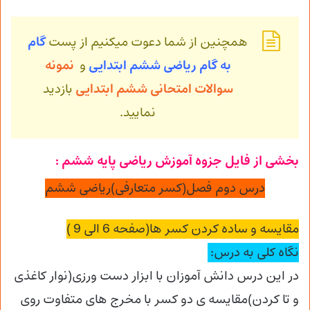
همچنین از شما دعوت میکنیم از پست
گام
به
گام ریاضی ششم ابتدایی
و
نمونه
سوالات امتحانی ششم ابتدایی
بازدید
نمایید.
بخشی از فایل جزوه آموزش ریاضی پایه ششم :
درس دوم فصل(کسر متعارفی)ریاضی ششم
مقایسه و ساده کردن کسر ها(صفحه 6 الی 9 )
نگاه کلی به درس:
در این درس دانش آموزان با ابزار دست ورزی(نوار کاغذی
و تا کردن)مقایسه ی دو کسر با مخرج های متفاوت روی