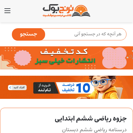
منو
جزوه ریاضی ششم ابتدایی
درسنامه ریاضی ششم دبستان