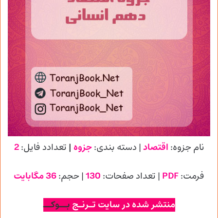
نام جزوه:
اقتصاد
| دسته بندی:
جزوه
|
تعدادد فایل:
2
فرمت:
PDF
| تعداد صفحات:
130
| حجم:
36 مگابایت
منتشر شده در سایت تـرنـج
بــوکــ