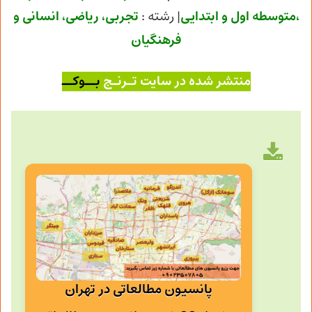
،متوسطه اول و ابتدایی
| رشته :
تجربی
، ریاضی، انسانی و
فرهنگیان
منتشر شده در سایت تـرنـج
بــوکــ
پانسیون مطالعاتی در تهران