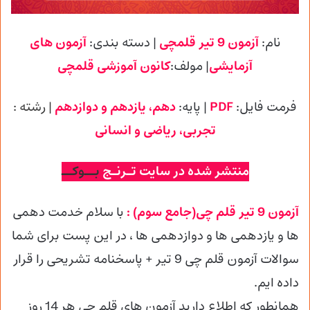
نام:
آزمون 9 تیر قلمچی
| دسته بندی:
آزمون های
آزمایشی
| مولف:
کانون آموزشی
قلمچی
فرمت فایل:
PDF
| پایه
:
دهم، یازدهم و دوازدهم
| رشته :
تجربی
، ریاضی و انسانی
منتشر شده در سایت تـرنـج
بــوکــ
آزمون 9 تیر قلم چی(جامع سوم) :
با سلام خدمت دهمی
ها و یازدهمی ها و دوازدهمی
ها ، در این پست برای شما
سوالات آزمون قلم چی 9 تیر + پاسخنامه تشریحی را قرار
داده ایم.
همانطور که اطلاع دارید آزمون های قلم چی هر 14 روز