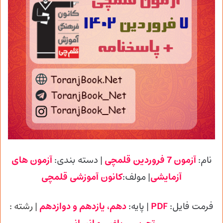
نام:
آزمون 7 فروردین قلمچی
| دسته بندی:
آزمون های
آزمایشی
| مولف:
کانون آموزشی
قلمچی
فرمت فایل:
PDF
| پایه
:
دهم، یازدهم و دوازدهم
| رشته :