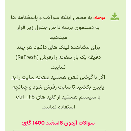
توجه:
به محض اینکه سوالات و پاسخنامه ها
به دستمون برسه داخل جدول زیر قرار
میدهیم
برای مشاهده لینک های دانلود هر چند
دقیقه یک بار صفحه را رفرش (ReFresh)
نمایید.
اگر با گوشی تلفن هستید
صفحه سایت را به
پایین بکشید
تا سایت رفرش شود و چنانچه
با سیستم هستید از
کلید های ctrl +F5
استفاده نمایید.
سوالات آزمون 6اسفند 1400 گاج: