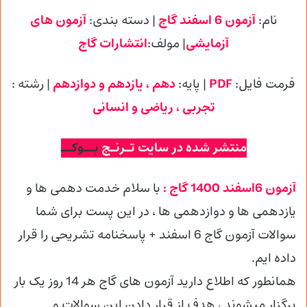
نام:
آزمون 6 اسفند گاج
| دسته بندی:
آزمون های
آزمایشی
| مولف:
انتشارات گاج
فرمت فایل:
PDF
| پایه
:
دهم ، یازدهم و دوازدهم
| رشته :
تجربی
، ریاضی و انسانی
منتشر شده در سایت تـرنـج
بــوکــ
آزمون 6اسفند 1400 گاج :
با سلام خدمت دهمی ها و
یازدهمی ها و دوازدهمی
ها ، در این پست برای شما
سوالات آزمون گاج 6 اسفند + پاسخنامه تشریحی را قرار
داده ایم.
همانطور که اطلاع دارید آزمون های گاج هر 14 روز یک بار
برگزار میشوند ، هدف از قرار دادن این سوالات و