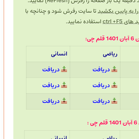
 بار صفحه را رفرش (ReFresh) نمایید.
 به پایین بکشید
تا سایت رفرش شود و چنانچه با
های ctrl +F5
استفاده نمایید.
 چی:
ریاضی
انسانی
دریافت
دریافت
دریافت
دریافت
دریافت
دریافت
:
ریاضی
انسانی