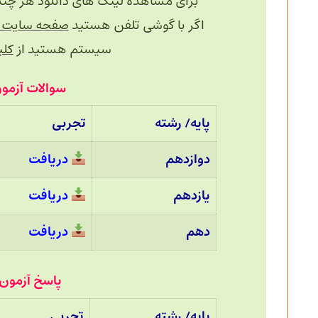
برای مشاهده لینک های دانلود هر چند دقیقه یک
اگر با گوشی تلفن هستید
صفحه سایت را
سیستم هستید از
کلید 
سوالات آزمون 6 آبان 1401 قلم
پایه/ رشته
تجربی
دوازدهم
دریافت
یازدهم
دریافت
دهم
دریافت
پاسخ آزمون 6 آبان 1401 قلم چی 
پایه/ رشته
تجربی