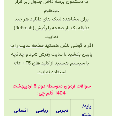
به دستمون برسه داخل جدول زیر قرار
میدهیم
برای مشاهده لینک های دانلود هر چند
دقیقه یک بار صفحه را رفرش (ReFresh)
نمایید.
اگر با گوشی تلفن هستید
صفحه سایت را به
پایین بکشید
تا سایت رفرش شود و چنانچه
با سیستم هستید از
کلید های ctrl +F5
استفاده نمایید.
سوالات آزمون متوسطه دوم 5 اردیبهشت
1404 قلم چی:
پایه/
تجربی
ریاضی
انسانی
رشته