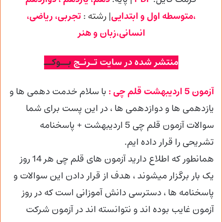
،متوسطه اول و ابتدایی
| رشته :
تجربی
، ریاضی،
انسانی،زبان و هنر
منتشر شده در سایت تـرنـج
بــوکــ
آزمون 5 اردیبهشت قلم چی :
با سلام خدمت دهمی ها و
یازدهمی ها و دوازدهمی
ها ، در این پست برای شما
سوالات آزمون قلم چی 5 اردیبهشت + پاسخنامه
تشریحی را قرار داده ایم.
همانطور که اطلاع دارید آزمون های قلم چی هر 14 روز
یک بار برگزار میشوند ، هدف از قرار دادن این سوالات و
پاسخنامه ها ، دسترسی دانش آموزانی است که در روز
آزمون غایب بوده اند و نتوانسته اند در آزمون شرکت