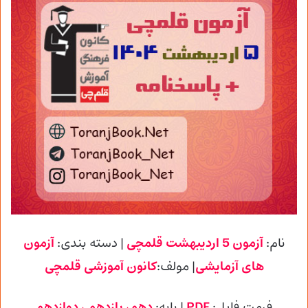
نام:
آزمون 5 اردیبهشت قلمچی
| دسته بندی:
آزمون
های آزمایشی
| مولف:
کانون آموزشی
قلمچی
فرمت فایل:
PDF
| پایه
:
دهم، یازدهم ، دوازدهم