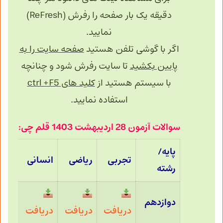
دقیقه یک بار صفحه را رفرش (ReFresh)
نمایید.
اگر با گوشی تلفن هستید
صفحه سایت را به
پایین بکشید
تا سایت رفرش شود و چنانچه
با سیستم هستید از
کلید های ctrl +F5
استفاده نمایید.
سوالات آزمون 28 اردیبهشت 1403 قلم چی:
پایه/
تجربی
ریاضی
انسانی
رشته
دوازدهم
دریافت
دریافت
دریافت