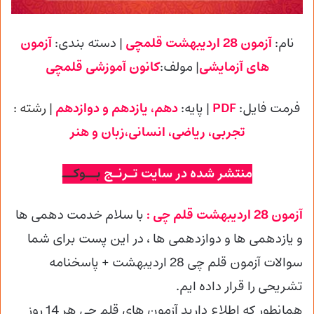
نام:
آزمون 28 اردیبهشت قلمچی
| دسته بندی:
آزمون
های آزمایشی
| مولف:
کانون آموزشی
قلمچی
فرمت فایل:
PDF
| پایه
:
دهم، یازدهم و دوازدهم
| رشته :
تجربی
، ریاضی، انسانی،زبان و هنر
منتشر شده در سایت تـرنـج
بــوکــ
آزمون 28 اردیبهشت قلم چی :
با سلام خدمت دهمی ها
و یازدهمی ها و دوازدهمی
ها ، در این پست برای شما
سوالات آزمون قلم چی 28 اردیبهشت + پاسخنامه
تشریحی را قرار داده ایم.
همانطور که اطلاع دارید آزمون های قلم چی هر 14 روز