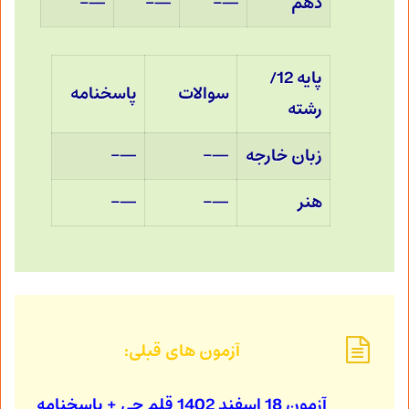
دهم
—–
—–
—–
پایه 12/
سوالات
پاسخنامه
رشته
زبان خارجه
—–
—–
هنر
—–
—–
آزمون های قبلی:
آزمون 18 اسفند 1402
قلم چی + پاسخنامه