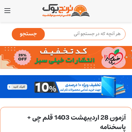
منو
آزمون 28 اردیبهشت 1403 قلم چی +
پاسخنامه