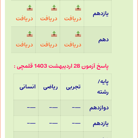
یازدهم
دریافت
دریافت
دریافت
دهم
دریافت
دریافت
دریافت
پاسخ آزمون 28 اردیبهشت 1403 قلمچی :
پایه/
تجربی
ریاضی
انسانی
رشته
دوازدهم
—–
—–
—–
یازدهم
—–
—–
—–