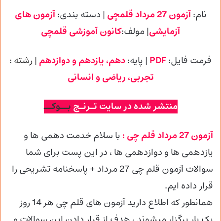
نام:
آزمون 27 مرداد قلمچی
| دسته بندی:
آزمون های
آزمایشی
| مولف:
کانون آموزشی
قلمچی
فرمت فایل:
PDF
| پایه
:
دهم، یازدهم و دوازدهم
| رشته :
تجربی
، ریاضی و انسانی
منتشر شده در سایت تـرنـج
بــوکــ
آزمون 27 مرداد قلم چی :
با سلام خدمت دهمی ها و
یازدهمی ها و دوازدهمی
ها ، در این پست برای شما
سوالات آزمون قلم چی 27 مرداد + پاسخنامه تشریحی را
قرار داده ایم.
همانطور که اطلاع دارید آزمون های قلم چی هر 14 روز
یک بار برگزار میشوند ، هدف از قرار دادن این سوالات و