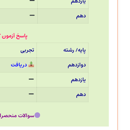
یازدهم
دهم
پاسخ آزمون 27خرداد 1401 قلم چی :
پایه/ رشته
تجربی
دوازدهم
دریافت
یازدهم
دهم
سوالات منحصرا زبان دو