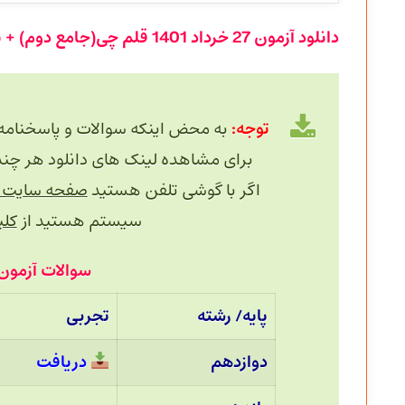
دانلود آزمون
27 خرداد
1401 قلم چی(جامع دوم) + پاسخنامه:
توجه:
به محض اینکه سوالات و پاسخنامه
برای مشاهده لینک های دانلود هر چند دقیقه یک
اگر با گوشی تلفن هستید
صفحه سایت را
سیستم هستید از
کلید 
سوالات آزمون 27خرداد 1401 قلم چ
پایه/ رشته
تجربی
دوازدهم
دریافت