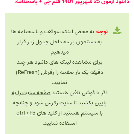
دانلود آزمون
25 شهریور
1401 قلم چی + پاسخنامه:
توجه:
به محض اینکه سوالات و پاسخنامه ها
به دستمون برسه داخل جدول زیر قرار
میدهیم
برای مشاهده لینک های دانلود هر چند
دقیقه یک بار صفحه را رفرش (ReFresh)
نمایید.
اگر با گوشی تلفن هستید
صفحه سایت را به
پایین بکشید
تا سایت رفرش شود و چنانچه
با سیستم هستید از
کلید های ctrl +F5
استفاده نمایید.