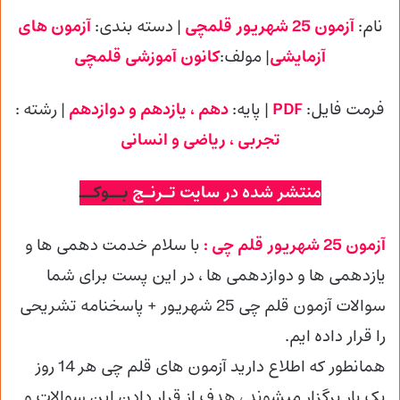
نام:
آزمون 25 شهریور قلمچی
| دسته بندی:
آزمون های
آزمایشی
| مولف:
کانون آموزشی
قلمچی
فرمت فایل:
PDF
| پایه
:
دهم ، یازدهم و دوازدهم
| رشته :
تجربی
، ریاضی و انسانی
منتشر شده در سایت تـرنـج
بــوکــ
آزمون 25 شهریور قلم چی :
با سلام خدمت دهمی ها و
یازدهمی ها و دوازدهمی
ها ، در این پست برای شما
سوالات آزمون قلم چی 25 شهریور + پاسخنامه تشریحی
را قرار داده ایم.
همانطور که اطلاع دارید آزمون های قلم چی هر 14 روز
یک بار برگزار میشوند ، هدف از قرار دادن این سوالات و