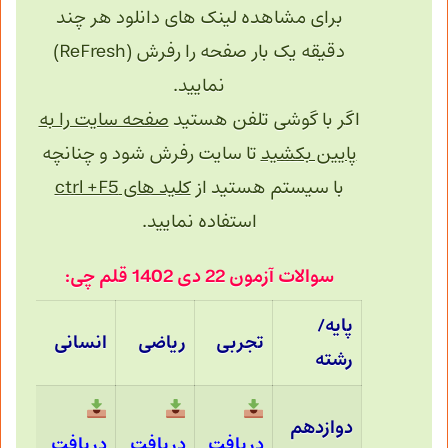
برای مشاهده لینک های دانلود هر چند
دقیقه یک بار صفحه را رفرش (ReFresh)
نمایید.
اگر با گوشی تلفن هستید
صفحه سایت را به
پایین بکشید
تا سایت رفرش شود و چنانچه
با سیستم هستید از
کلید های ctrl +F5
استفاده نمایید.
سوالات آزمون 22 دی 1402 قلم چی:
پایه/
تجربی
ریاضی
انسانی
رشته
دوازدهم
دریافت
دریافت
دریافت