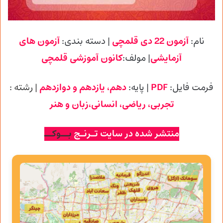
نام:
آزمون 22 دی قلمچی
| دسته بندی:
آزمون های
آزمایشی
| مولف:
کانون آموزشی
قلمچی
فرمت فایل:
PDF
| پایه
:
دهم، یازدهم و دوازدهم
| رشته :
تجربی
، ریاضی، انسانی،زبان و هنر
منتشر شده در سایت تـرنـج
بــوکــ