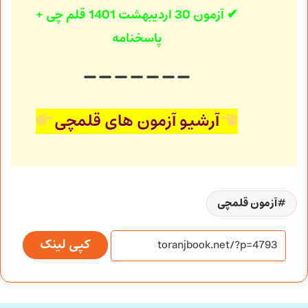
✔ آزمون 30 اردیبهشت 1401
قلم چی +
پاسخنامه
آرشیو آزمون های قلمچی
آزمون قلمچی
کپی لینک