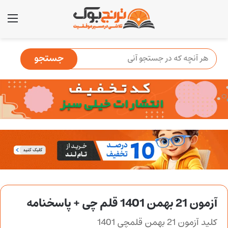
منو
آزمون 21 بهمن 1401 قلم چی + پاسخنامه
کلید آزمون 21 بهمن قلمچی 1401