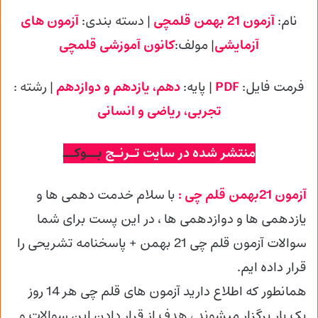
نام:
آزمون 21 بهمن قلمچی
| دسته بندی:
آزمون های
آزمایشی
| مولف:
کانون آموزشی
قلمچی
فرمت فایل:
PDF
| پایه
:
دهم، یازدهم و دوازدهم
| رشته :
تجربی
، ریاضی و انسانی
منتشر شده در سایت تـرنـج
بــوکــ
آزمون 21بهمن قلم چی :
با سلام خدمت دهمی ها و
یازدهمی ها و دوازدهمی
ها ، در این پست برای شما
سوالات آزمون قلم چی 21 بهمن + پاسخنامه تشریحی را
قرار داده ایم.
همانطور که اطلاع دارید آزمون های قلم چی هر 14 روز
یک بار برگزار میشوند ، هدف از قرار دادن این سوالات و