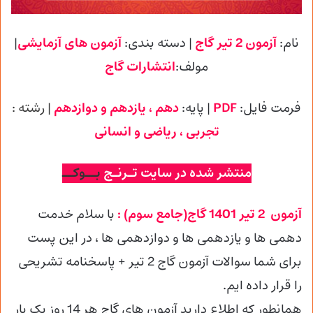
نام:
آزمون 2 تیر گاج
| دسته بندی:
آزمون های آزمایشی
|
مولف:
انتشارات گاج
فرمت فایل:
PDF
| پایه
:
دهم ، یازدهم و دوازدهم
| رشته :
تجربی
، ریاضی و انسانی
منتشر شده در سایت تـرنـج
بــوکــ
آزمون 2 تیر 1401 گاج(جامع سوم) :
با سلام خدمت
دهمی ها و یازدهمی ها و دوازدهمی
ها ، در این پست
برای شما سوالات آزمون گاج 2 تیر + پاسخنامه تشریحی
را قرار داده ایم.
همانطور که اطلاع دارید آزمون های گاج هر 14 روز یک بار