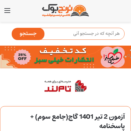
منو
آزمون 2 تیر 1401 گاج(جامع سوم) +
پاسخنامه