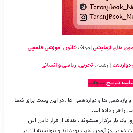
مون های آزمایشی
| مولف:
کانون آموزشی
قلمچی
 دوازدهم
| رشته :
تجربی
، ریاضی و انسانی
ایت تـرنـج
بــوکــ
 یازدهمی ها و دوازدهمی
ها ، در این پست برای شما
نطور که اطلاع دارید آزمون های قلم چی هر 14 روز یک بار برگزار میشوند ، هدف از قرار دادن این
ه در روز آزمون غایب بوده اند و نتوانسته اند در