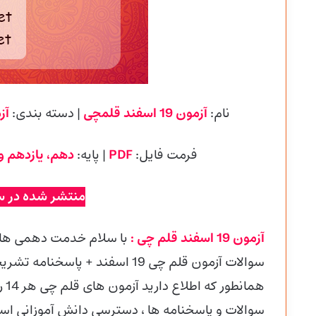
نام:
آزمون 19 اسفند قلمچی
| دسته بندی:
آز
فرمت فایل:
PDF
| پایه
:
دهم، یازدهم و
منتشر شده در س
آزمون 19 اسفند قلم چی :
با سلام خدمت دهمی ها و
سوالات آزمون قلم چی 19 اسفند + پاسخنامه تشریحی را قرار داده ایم.
هما
سوالات و پاسخنامه ها ، دسترسی دانش آموزانی است ک