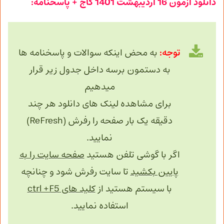
دانلود آزمون 16 اردیبهشت 1401 گاج + پاسخنامه:
توجه:
به محض اینکه سوالات و پاسخنامه ها
به دستمون برسه داخل جدول زیر قرار
میدهیم
برای مشاهده لینک های دانلود هر چند
دقیقه یک بار صفحه را رفرش (ReFresh)
نمایید.
اگر با گوشی تلفن هستید
صفحه سایت را به
پایین بکشید
تا سایت رفرش شود و چنانچه
با سیستم هستید از
کلید های ctrl +F5
استفاده نمایید.