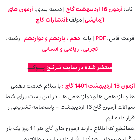
نام:
آزمون 16 اردیبهشت گاج
| دسته بندی:
آزمون های
آزمایشی
| مولف:
انتشارات گاج
فرمت فایل:
PDF
| پایه
:
دهم ، یازدهم و دوازدهم
| رشته :
تجربی
، ریاضی و انسانی
منتشر شده در سایت تـرنـج
بــوکــ
آزمون 16 اردیبهشت 1401 گاج :
با سلام خدمت دهمی
ها و یازدهمی ها و دوازدهمی
ها ، در این پست برای شما
سوالات آزمون گاج 16 اردیبهشت + پاسخنامه تشریحی را
قرار داده ایم.
همانطور که اطلاع دارید آزمون های گاج هر 14 روز یک بار
برگزار میشوند ، هدف از قرار دادن این سوالات و