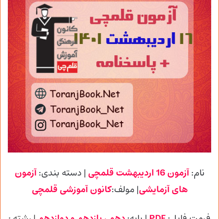
نام:
آزمون 16 اردیبهشت قلمچی
| دسته بندی:
آزمون
های آزمایشی
| مولف:
کانون آموزشی
قلمچی
فرمت فایل:
PDF
| پایه
:
دهم ، یازدهم و دوازدهم
| رشته :