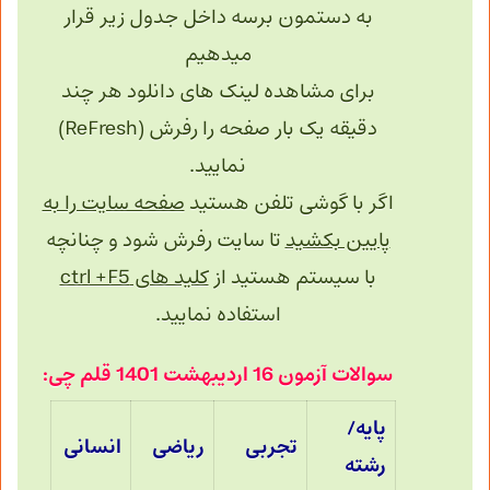
به دستمون برسه داخل جدول زیر قرار
میدهیم
برای مشاهده لینک های دانلود هر چند
دقیقه یک بار صفحه را رفرش (ReFresh)
نمایید.
اگر با گوشی تلفن هستید
صفحه سایت را به
پایین بکشید
تا سایت رفرش شود و چنانچه
با سیستم هستید از
کلید های ctrl +F5
استفاده نمایید.
سوالات آزمون 16 اردیبهشت 1401 قلم چی:
پایه/
تجربی
ریاضی
انسانی
رشته