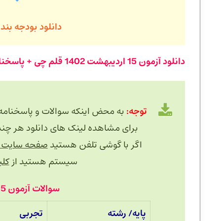
دانلود بودجه بن
دانلود آزمون
15 اردیبهشت
1402 قلم چی + پاسخنامه:
توجه:
به محض اینکه سوالات و پاسخنامه
برای مشاهده لینک های دانلود هر چند دقیقه یک
اگر با گوشی تلفن هستید
صفحه سایت را
سیستم هستید از
کلید 
سوالات آزمون 15 اردیبهشت 1402 قلم چی:
پایه/ رشته
تجربی