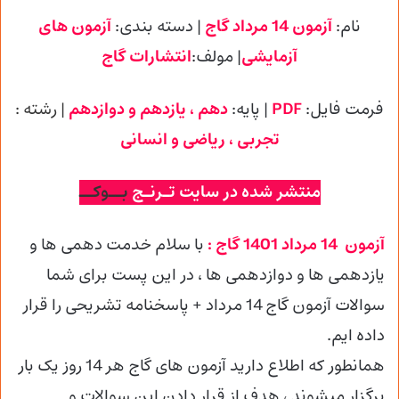
نام:
آزمون 14 مرداد گاج
| دسته بندی:
آزمون های
آزمایشی
| مولف:
انتشارات گاج
فرمت فایل:
PDF
| پایه
:
دهم ، یازدهم و دوازدهم
| رشته :
تجربی
، ریاضی و انسانی
منتشر شده در سایت تـرنـج
بــوکــ
آزمون 14 مرداد 1401 گاج :
با سلام خدمت دهمی ها و
یازدهمی ها و دوازدهمی
ها ، در این پست برای شما
سوالات آزمون گاج 14 مرداد + پاسخنامه تشریحی را قرار
داده ایم.
همانطور که اطلاع دارید آزمون های گاج هر 14 روز یک بار
برگزار میشوند ، هدف از قرار دادن این سوالات و