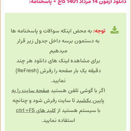
دانلود آزمون 14 مرداد 1401 گاج + پاسخنامه:
توجه:
به محض اینکه سوالات و پاسخنامه ها
به دستمون برسه داخل جدول زیر قرار
میدهیم
برای مشاهده لینک های دانلود هر چند
دقیقه یک بار صفحه را رفرش (ReFresh)
نمایید.
اگر با گوشی تلفن هستید
صفحه سایت را به
پایین بکشید
تا سایت رفرش شود و چنانچه
با سیستم هستید از
کلید های ctrl +F5
استفاده نمایید.