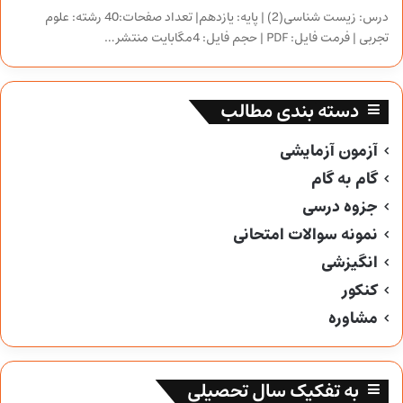
درس: زیست شناسی(2) | پایه: یازدهم| تعداد صفحات:40 رشته: علوم
تجربی | فرمت فایل: PDF | حجم فایل: 4مگابایت منتشر…
دسته بندی مطالب
آزمون آزمایشی
گام به گام
جزوه درسی
نمونه سوالات امتحانی
انگیزشی
کنکور
مشاوره
به تفکیک سال تحصیلی