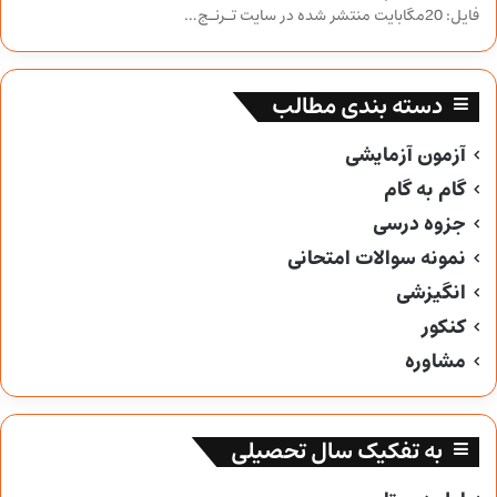
فایل: 20مگابایت منتشر شده در سایت تـرنـج…
دسته بندی مطالب
آزمون آزمایشی
گام به گام
جزوه درسی
نمونه سوالات امتحانی
انگیزشی
کنکور
مشاوره
به تفکیک سال تحصیلی