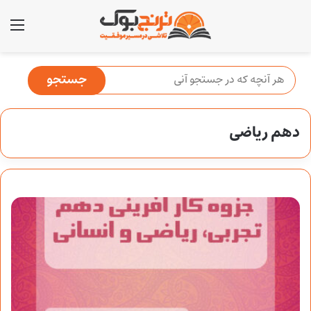
منو
دهم ریاضی