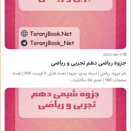
2023-09-11
جزوه ریاضی دهم تجربی و ریاضی
نام جزوه: ریاضی | دسته بندی: جزوه | تعداد فایل: 5 فرمت: PDF | تعداد
صفحات: 180 | حجم: 34 مگابایت…